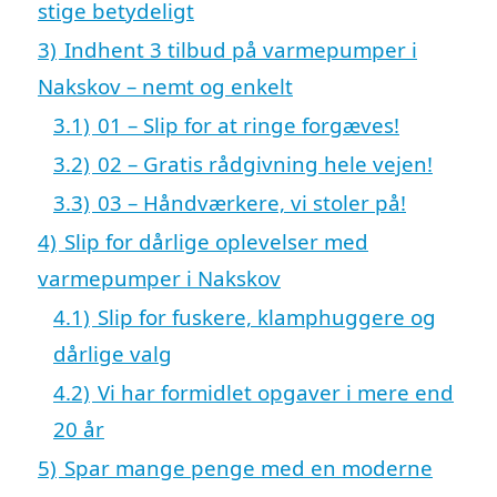
stige betydeligt
3)
Indhent 3 tilbud på varmepumper i
Nakskov – nemt og enkelt
3.1)
01 – Slip for at ringe forgæves!
3.2)
02 – Gratis rådgivning hele vejen!
3.3)
03 – Håndværkere, vi stoler på!
4)
Slip for dårlige oplevelser med
varmepumper i Nakskov
4.1)
Slip for fuskere, klamphuggere og
dårlige valg
4.2)
Vi har formidlet opgaver i mere end
20 år
5)
Spar mange penge med en moderne