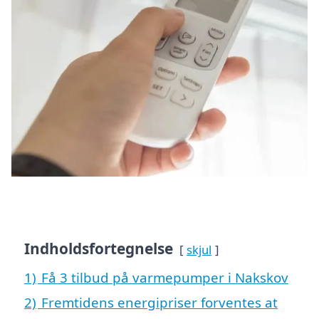
Indholdsfortegnelse
skjul
1)
Få 3 tilbud på varmepumper i Nakskov
2)
Fremtidens energipriser forventes at